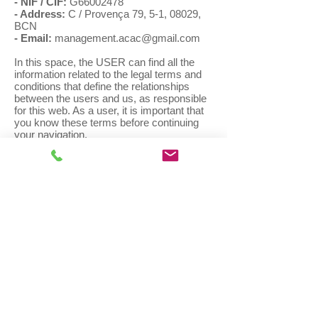
- NIF / CIF:
G66002478
- Address:
C / Provença 79, 5-1, 08029,
BCN
- Email:
management.acac@gmail.com
In this space, the USER can find all the
information related to the legal terms and
conditions that define the relationships
between the users and us, as responsible
for this web. As a user, it is important that
you know these terms before continuing
your navigation.
A.C.A.C. As responsible for this website,
assumes the commitment to process the
information of our users and customers
with full guarantees and comply with the
national and European requirements that
regulate the collection and use of personal
data of our users.
This website, therefore, strictly complies
with the RGPD (REGULATION (EU)
2016/679 of data protection) and the LSSI-
CE Law 34/2002, of July 11, of services of
the information society and of electronic
commerce