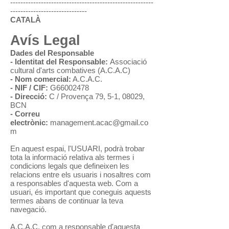
--------------------------------------------------------
------------------------------​
CATALÀ
Avís Legal
Dades del Responsable
- Identitat del Responsable:
Associació
cultural d'arts combatives (A.C.A.C)
- Nom comercial:
A.C.A.C.
- NIF / CIF:
G66002478
- Direcció:
C / Provença 79, 5-1, 08029,
BCN
- Correu
electrònic:
management.acac@gmail.co
m
En aquest espai, l'USUARI, podrà trobar
tota la informació relativa als termes i
condicions legals que defineixen les
relacions entre els usuaris i nosaltres com
a responsables d'aquesta web. Com a
usuari, és important que coneguis aquests
termes abans de continuar la teva
navegació.
A.C.A.C. com a responsable d'aquesta