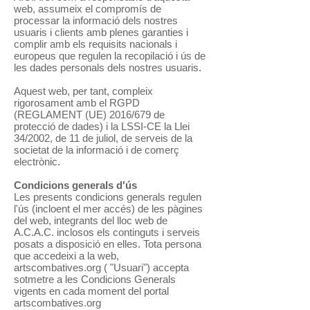
web, assumeix el compromís de
processar la informació dels nostres
usuaris i clients amb plenes garanties i
complir amb els requisits nacionals i
europeus que regulen la recopilació i ús de
les dades personals dels nostres usuaris.
Aquest web, per tant, compleix
rigorosament amb el RGPD
(REGLAMENT (UE) 2016/679 de
protecció de dades) i la LSSI-CE la Llei
34/2002, de 11 de juliol, de serveis de la
societat de la informació i de comerç
electrònic.
Condicions generals d'ús
Les presents condicions generals regulen
l'ús (incloent el mer accés) de les pàgines
del web, integrants del lloc web de
A.C.A.C. inclosos els continguts i serveis
posats a disposició en elles. Tota persona
que accedeixi a la web,
artscombatives.org ( "Usuari") accepta
sotmetre a les Condicions Generals
vigents en cada moment del portal
artscombatives.org