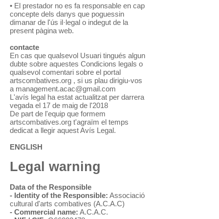
• El prestador no es fa responsable en cap
concepte dels danys que poguessin
dimanar de l'ús il·legal o indegut de la
present pàgina web.
contacte
En cas que qualsevol Usuari tingués algun
dubte sobre aquestes Condicions legals o
qualsevol comentari sobre el portal
artscombatives.org , si us plau dirigiu-vos
a
management.acac@gmail.com
L'avís legal ha estat actualitzat per darrera
vegada el 17 de maig de l'2018
De part de l'equip que formem
artscombatives.org t'agraïm el temps
dedicat a llegir aquest Avís Legal.
ENGLISH
Legal warning
Data of the Responsible
- Identity of the Responsible:
Associació
cultural d'arts combatives (A.C.A.C)
- Commercial name:
A.C.A.C.