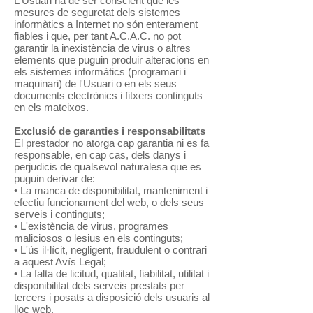
L'Usuari ha de ser conscient que les
mesures de seguretat dels sistemes
informàtics a Internet no són enterament
fiables i que, per tant A.C.A.C. no pot
garantir la inexistència de virus o altres
elements que puguin produir alteracions en
els sistemes informàtics (programari i
maquinari) de l'Usuari o en els seus
documents electrònics i fitxers continguts
en els mateixos.
Exclusió de garanties i responsabilitats
El prestador no atorga cap garantia ni es fa
responsable, en cap cas, dels danys i
perjudicis de qualsevol naturalesa que es
puguin derivar de:
• La manca de disponibilitat, manteniment i
efectiu funcionament del web, o dels seus
serveis i continguts;
• L'existència de virus, programes
maliciosos o lesius en els continguts;
• L'ús il·lícit, negligent, fraudulent o contrari
a aquest Avís Legal;
• La falta de licitud, qualitat, fiabilitat, utilitat i
disponibilitat dels serveis prestats per
tercers i posats a disposició dels usuaris al
lloc web.