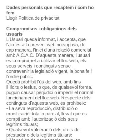
Dades personals que recaptem i com ho
fem
Llegir Política de privacitat
Compromisos i obligacions dels
usuaris
L'Usuari queda informat, i accepta, que
l'accés a la present web no suposa, de
cap manera, l'inici d'una relació comercial
amb A.C.A.C. D'aquesta manera, l'usuari
es compromet a utilitzar el lloc web, els
seus serveis i continguts sense
contravenir la legislació vigent, la bona fe i
l'ordre públic.
Queda prohibit l'ús del web, amb fins
il·lícits o lesius, o que, de qualsevol forma,
puguin causar perjudici o impedir el normal
funcionament del lloc web. Respecte dels
continguts d'aquesta web, es prohibeix:
• La seva reproducció, distribució o
modificació, total o parcial, llevat que es
compti amb l'autorització dels seus
legítims titulars;
• Qualsevol vulneració dels drets del
prestador o dels legítims titulars;