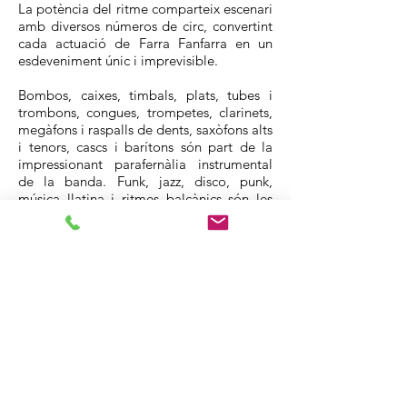
La potència del ritme comparteix escenari
amb diversos números de circ, convertint
cada actuació de Farra Fanfarra en un
esdeveniment únic i imprevisible.
Bombos, caixes, timbals, plats, tubes i
trombons, congues, trompetes, clarinets,
megàfons i raspalls de dents, saxòfons alts
i tenors, cascs i barítons són part de la
impressionant parafernàlia instrumental
de la banda. Funk, jazz, disco, punk,
música llatina i ritmes balcànics són les
armes que fan servir perquè la festa no
s’aturi mai. Tot és possible, menys quedar-
se quiet o indiferent!