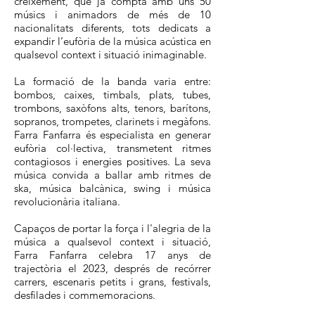
creixement, que ja compta amb uns 50
músics i animadors de més de 10
nacionalitats diferents, tots dedicats a
expandir l’eufòria de la música acústica en
qualsevol context i situació inimaginable.
La formació de la banda varia entre:
bombos, caixes, timbals, plats, tubes,
trombons, saxòfons alts, tenors, barítons,
sopranos, trompetes, clarinets i megàfons.
Farra Fanfarra és especialista en generar
eufòria col·lectiva, transmetent ritmes
contagiosos i energies positives. La seva
música convida a ballar amb ritmes de
ska, música balcànica, swing i música
revolucionària italiana.
Capaços de portar la força i l'alegria de la
música a qualsevol context i situació,
Farra Fanfarra celebra 17 anys de
trajectòria el 2023, després de recórrer
carrers, escenaris petits i grans, festivals,
desfilades i commemoracions.